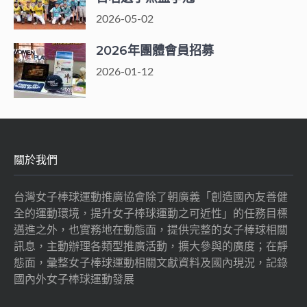
2026-05-02
2026年團體會員招募
2026-01-12
關於我們
台灣女子棒球運動推廣協會除了朝廣義「創造國內友善健
全的運動環境，提升女子棒球運動之可近性」的任務目標
邁進之外，也實務地在動態面，提供完整的女子棒球相關
訊息，主動辦理各類型推廣活動，擴大參與的廣度；在靜
態面，彙整女子棒球運動相關文獻資料及國內現況，記錄
國內外女子棒球運動發展