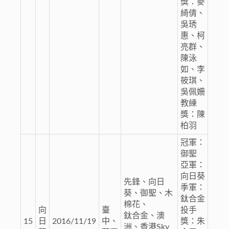
獎：麥
綺倩、
吳琇
惠、柯
亮群、
陳泳
如、李
筱琪、
吳佩姍
教練
獎：陳
柏羽
冠軍：
御聖
亞軍：
向日葵
先鋒、向日
季軍：
葵、御聖、木
鈦合金
棉花、
向
臺
投手
鈦合金、澳
15
日
2016/11/19
中、
獎：朱
洲、香港Sky