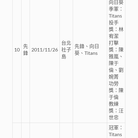
向日葵
季軍：
Titans
投手
獎：林
宥潔
台北
打擊
先
先鋒、向日
10
2011/11/26
社子
獎：陳
鋒
葵、Titans
島
雅嵐、
陳于
倫、劉
婉菁
功勞
獎：陳
于倫
教練
獎：汪
世忠
冠軍：
Titans