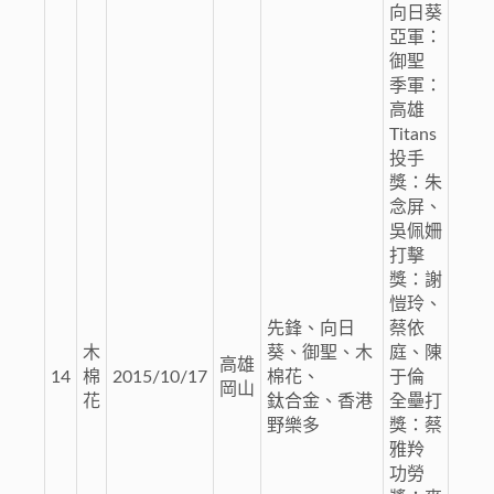
向日葵
亞軍：
御聖
季軍：
高雄
Titans
投手
獎：朱
念屏、
吳佩姍
打擊
獎：謝
愷玲、
先鋒、向日
蔡依
木
葵、御聖、木
庭、陳
高雄
14
棉
2015/10/17
棉花、
于倫
岡山
花
鈦合金、香港
全壘打
野樂多
獎：蔡
雅羚
功勞