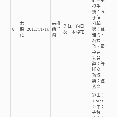
向日葵
投手
獎：陳
于倫
木
高雄
打擊
先鋒、向日
8
棉
2010/01/16
西子
獎：蘇
葵、木棉花
花
灣
雅玲、
石婕
羚、黃
嘉君
功勞
獎：許
晰安
教練
獎：鍾
孟文
冠軍：
Titans
亞軍：
先鋒