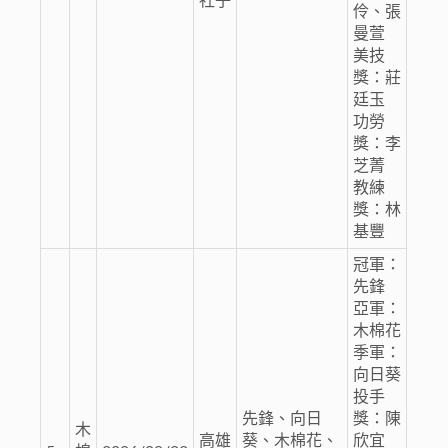
社子
伶、張
曼萱
美技
獎：莊
廷玉
功勞
獎：李
芝菁
教練
獎：林
基豐
冠軍：
先鋒
亞軍：
木棉花
季軍：
向日葵
投手
先鋒、向日
獎：陳
木
高雄
葵、木棉花、
欣宜