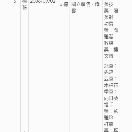
5
棉
2006/09/02
立德
國立體院、熾
美技
花
雲
獎：陽
美齡
功勞
獎：陶
雅潔
教練
獎：樓
文博
冠軍：
先鋒
亞軍：
木棉花
季軍：
向日葵
投手
獎：蘇
雅玲
打擊
獎：葉