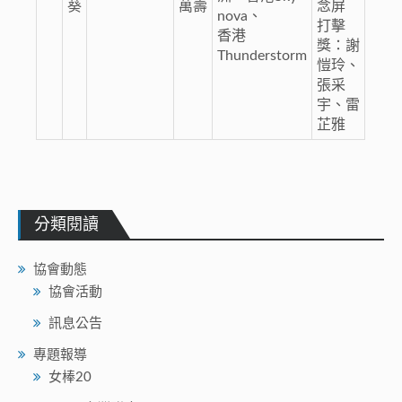
葵
萬壽
念屏
nova、
打擊
香港
獎：謝
Thunderstorm
愷玲、
張采
宇、雷
芷雅
分類閱讀
協會動態
協會活動
訊息公告
專題報導
女棒20