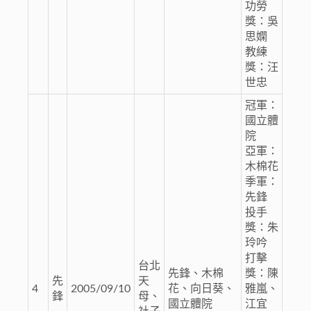
功勞
獎：吳
思嫻
教練
獎：汪
世忠
冠軍：
國立體
院
亞軍：
木棉花
季軍：
先鋒
投手
獎：朱
玲吟
打擊
台北
先鋒、木棉
獎：陳
先
天
4
2005/09/10
花、向日葵、
雅嵐、
鋒
母、
國立體院
江宜