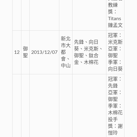
教練
獎：
Titans
鐘孟文
冠軍：
新北
先鋒、向日
米克斯
市大
御
葵、米克斯、
亞軍：
12
2013/12/07
都
聖
御聖、鈦合
御聖
會、
金、木棉花
季軍：
中山
向日葵
冠軍：
先鋒
亞軍：
御聖
季軍：
木棉花
投手
獎：謝
愷玲