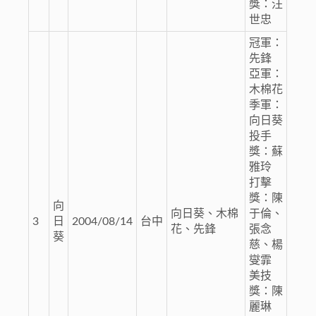
獎：汪
世忠
冠軍：
先鋒
亞軍：
木棉花
季軍：
向日葵
投手
獎：蘇
雅玲
打擊
獎：陳
向
向日葵、木棉
于倫、
3
日
2004/08/14
台中
花、先鋒
張念
葵
慈、楊
燮霏
美技
獎：陳
麗琳