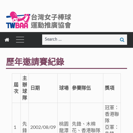
Search
Search
for:
歷年邀請賽紀錄
主
屆
辦
日期
球場
參賽隊伍
獎項
次
球
隊
冠軍：
香港聯
隊
先
桃園
先鋒、木棉
1
2002/08/09
亞軍：
鋒
龍潭
花、香港聯隊