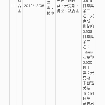
鈦
先鋒、向日
0.615
清
11
合
2012/12/08
葵、米克斯、
打擊獎
豐、
金
御聖、鈦合金
第二
援中
名：米
克斯
鄭紀昀
0.538
打擊獎
第三
名：
Titans
石婕羚
0.500
投手
獎：米
克斯
宋智瑄
美技
獎：向
日葵
黃嘉君