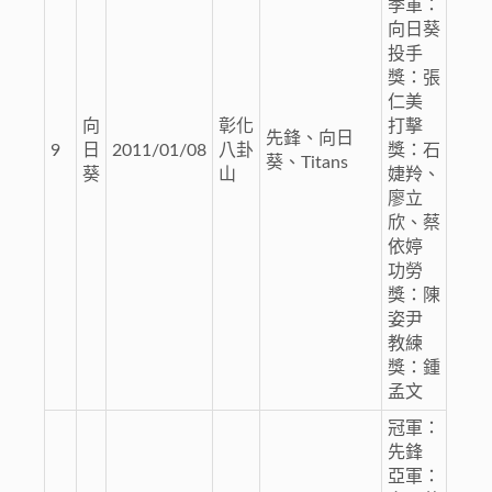
季軍：
向日葵
投手
獎：張
仁美
向
彰化
打擊
先鋒、向日
9
日
2011/01/08
八卦
獎：石
葵、Titans
葵
山
婕羚、
廖立
欣、蔡
依婷
功勞
獎：陳
姿尹
教練
獎：鍾
孟文
冠軍：
先鋒
亞軍：