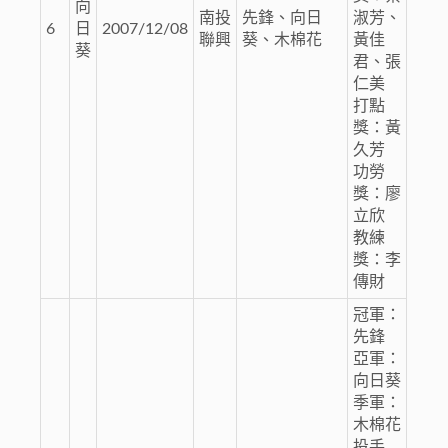
向
南投
先鋒、向日
淑芳、
6
日
2007/12/08
聯興
葵、木棉花
黃佳
葵
君、張
仁美
打點
獎：黃
久芳
功勞
獎：廖
立欣
教練
獎：李
傳財
冠軍：
先鋒
亞軍：
向日葵
季軍：
木棉花
投手