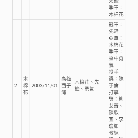
先鋒
季軍：
木棉花
冠軍：
先鋒
亞軍：
木棉花
季軍：
臺中勇
氣
投手
木
高雄
獎：陳
木棉花、先
2
棉
2003/11/01
西子
于倫
鋒、勇氣
花
灣
打擊
獎：柳
艾菁、
陳欣
宜、李
瓊如
教練