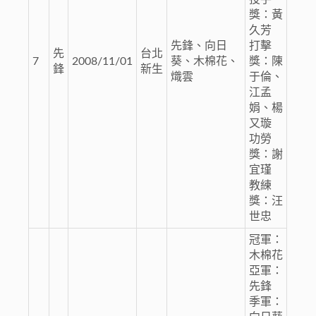
獎：黃
久芳
先鋒、向日
打擊
先
台北
7
2008/11/01
葵、木棉花、
獎：陳
鋒
新生
熾雲
于倫、
江孟
娟、楊
又璇
功勞
獎：謝
宜瑾
教練
獎：汪
世忠
冠軍：
木棉花
亞軍：
先鋒
季軍：