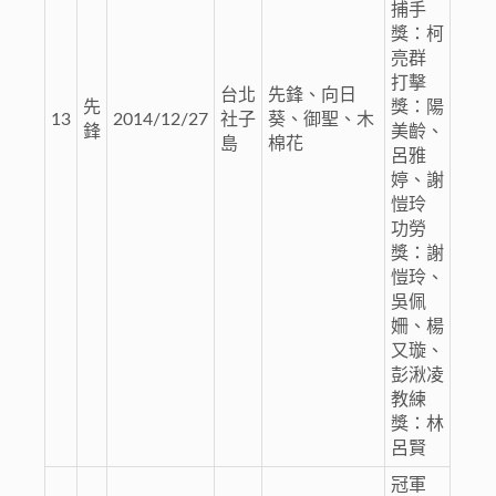
捕手
獎：柯
亮群
打擊
台北
先鋒、向日
先
獎：陽
13
2014/12/27
社子
葵、御聖、木
鋒
美齡、
島
棉花
呂雅
婷、謝
愷玲
功勞
獎：謝
愷玲、
吳佩
姍、楊
又璇、
彭湫凌
教練
獎：林
呂賢
冠軍