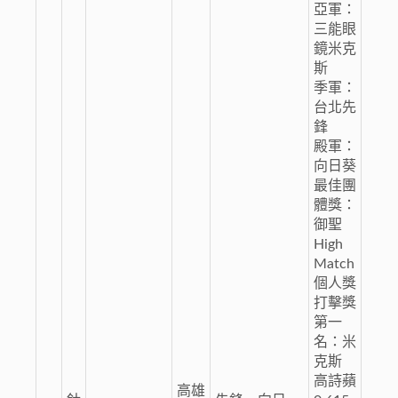
亞軍：
三能眼
鏡米克
斯
季軍：
台北先
鋒
殿軍：
向日葵
最佳團
體獎：
御聖
High
Match
個人獎
打擊獎
第一
名：米
克斯
高詩蘋
高雄